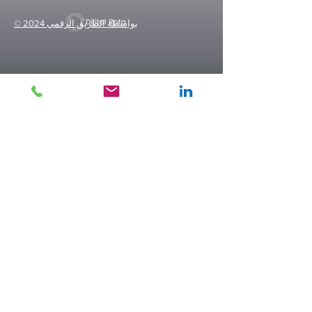
© 2024 بواسطة الطريق الرقمي
تابعنا
LinkedIn
انستغرام
انقر للحصول على نص توضيح KVKK...